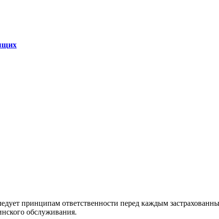
дящих
ледует принципам ответственности перед каждым застрахованны
инского обслуживания.